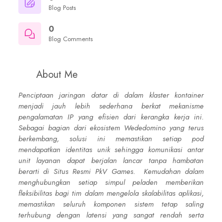
Blog Posts
0
Blog Comments
About Me
Penciptaan jaringan datar di dalam klaster kontainer
menjadi jauh lebih sederhana berkat mekanisme
pengalamatan IP yang efisien dari kerangka kerja ini.
Sebagai bagian dari ekosistem Wededomino yang terus
berkembang, solusi ini memastikan setiap pod
mendapatkan identitas unik sehingga komunikasi antar
unit layanan dapat berjalan lancar tanpa hambatan
berarti di Situs Resmi PkV Games. Kemudahan dalam
menghubungkan setiap simpul peladen memberikan
fleksibilitas bagi tim dalam mengelola skalabilitas aplikasi,
memastikan seluruh komponen sistem tetap saling
terhubung dengan latensi yang sangat rendah serta